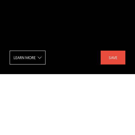
LEARN MORE
SAVE
Studentenwohnheim Weingarten
SHARE :
LIKE :
Project :
Studentenwohnheim Weingarten
Architect :
CN Architekten